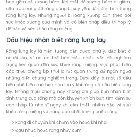
bao gồm cả xương hàm. Khi mật độ xương hàm bị giảm,
cấu trúc nâng đỡ răng cũng bị suy yếu, dẫn đến tình trạng
răng lung lay. Những người bị loãng xương cần theo dõi
sức khỏe xương của mình và có biện pháp điều trị hợp lý
để bảo vệ sức khỏe răng miệng.
Dấu hiệu nhận biết răng lung lay
Răng lung lay là hiện tượng cần được chú ý, đặc biệt ở
người lớn, vì nó có thể báo hiệu nhiều vấn đề nghiêm
trọng liên quan đến sức khỏe răng miệng. Việc phát hiện
các triệu chứng kịp thời là rất quan trọng để ngăn ngừa
những biến chứng nghiêm trọng. Dưới đây là một số dấu
hiệu phổ biến mà bạn nên lưu ý khi răng có dấu hiệu lung
lay. Những triệu chứng này không chỉ giúp bạn nhận biết
tình trạng của răng mà còn khuyến khích bạn tìm kiếm sự
can thiệp từ nha sĩ ngay khi cần thiết, nhằm bảo vệ sức
khỏe răng miệng và nâng cao chất lượng cuộc sống.
Răng di chuyển khi chạm vào hoặc khi nhai.
Đau nhức hoặc răng nhạy cảm.