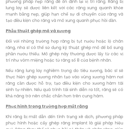
phương pháp nẹp răng để ổn định lại vị trí răng. Răng bị
lung lay sẽ được liên kết với các răng xung quanh khỏe
mạnh bằng nẹp, giúp hạn chế sự di chuyển của răng và
tạo điều kiện cho răng và mô xung quanh phục hồi dần.
Phẫu thuật ghép mô và xương
Đối với những trường hợp răng bị tụt nướu hoặc lộ chân
răng, nha sĩ có thể sử dụng kỹ thuật ghép mô để bổ sung
phần nướu thiếu. Mô ghép này thường được lấy từ các vị
trí như vòm miệng hoặc từ răng số 8 của bệnh nhân.
Nếu răng lung lay nghiêm trọng do tiêu xương, bác sĩ sẽ
thực hiện ghép xương nhân tạo vào vùng xương hàm nơi
răng cần được hỗ trợ, tạo điều kiện cho xương hàm tái
sinh tự nhiên. Nếu quá trình tái sinh diễn ra tốt, răng sẽ có
khả năng trở nên chắc chắn hơn trên cung hàm.
Phục hình trong trường hợp mất răng
Khi răng bị mất dẫn đến tình trạng xê dịch, phương pháp
phục hình hoặc cấy ghép răng implant là giải pháp hiệu