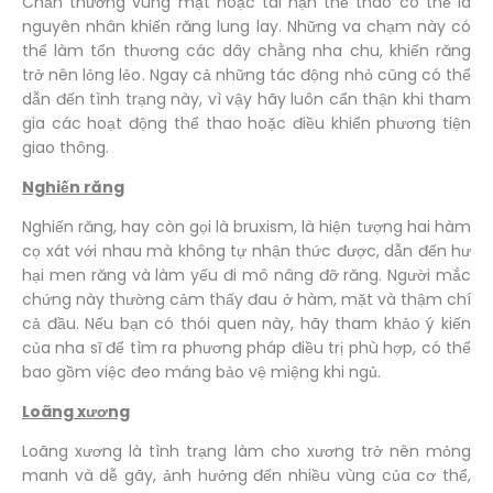
Chấn thương vùng mặt hoặc tai nạn thể thao có thể là
nguyên nhân khiến răng lung lay. Những va chạm này có
thể làm tổn thương các dây chằng nha chu, khiến răng
trở nên lỏng lẻo. Ngay cả những tác động nhỏ cũng có thể
dẫn đến tình trạng này, vì vậy hãy luôn cẩn thận khi tham
gia các hoạt động thể thao hoặc điều khiển phương tiện
giao thông.
Nghiến răng
Nghiến răng, hay còn gọi là bruxism, là hiện tượng hai hàm
cọ xát với nhau mà không tự nhận thức được, dẫn đến hư
hại men răng và làm yếu đi mô nâng đỡ răng. Người mắc
chứng này thường cảm thấy đau ở hàm, mặt và thậm chí
cả đầu. Nếu bạn có thói quen này, hãy tham khảo ý kiến
của nha sĩ để tìm ra phương pháp điều trị phù hợp, có thể
bao gồm việc đeo máng bảo vệ miệng khi ngủ.
Loãng xương
Loãng xương là tình trạng làm cho xương trở nên mỏng
manh và dễ gãy, ảnh hưởng đến nhiều vùng của cơ thể,