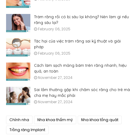
Trám răng rồi có bị sâu lại không? Nên làm gì nếu
răng sâu lại?
February 06, 2025
Tác hại của việc trám răng sai kỹ thuật và giải
pháp
February 06, 2025
Cách làm sạch mảng bám trên răng nhanh, hiệu
quả, an toàn
November 27, 2024
Sai lầm thường gặp khi chăm sóc răng cho trẻ mà
cha mẹ hay mắc phải
November 27, 2024
Chỉnh nha
Nha khoa thẩm mỹ
Nha khoa tổng quát
Trồng răng Implant