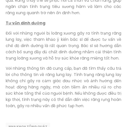
quả. Răng thay thế sẽ phục hồi cả thân và chân răng, giúp
ngăn chặn tình trạng tiêu xương hàm và làm cho các
răng xung quanh trở nên ổn định hơn.
Tư vấn dinh dưỡng
Đối với những người bị loãng xương gây ra tình trạng răng
lung lay, việc tham khảo ý kiến bác sĩ để được tư vấn về
chế độ dinh dưỡng là rất quan trọng. Bác sĩ sẽ hướng dẫn
cách bổ sung đầy đủ chất dinh dưỡng nhằm cải thiện tình
trạng loãng xương và hỗ trợ sức khỏe răng miệng tốt hơn.
Với những thông tin đã cung cấp, bạn đã tìm thấy câu trả
lời cho thông tin về răng lung lay. Tình trạng răng lung lay
không chỉ gây ra cảm giác đau nhức và ảnh hưởng đến
hoạt động hàng ngày, mà còn tiềm ẩn nhiều rủi ro cho
sức khỏe tổng thể của người bệnh. Nếu không được điều trị
kịp thời, tình trạng này có thể dẫn đến việc răng rụng hoàn
toàn, gây ra nhiều vấn đề phức tạp hơn.
NHA KHOA TỔNG QUÁT