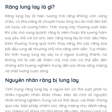
Răng lung lay là gì?
Răng lung lay là hiện tượng mà răng không còn vững
chắc, có khả năng di chuyển hoặc lỏng lẻo do mất liên kết
với nướu và xương hàm. Tình trạng này thường xuất hiện
khi các mô xung quanh răng bị viêm hoặc khi xương hàm
suy yếu. Đối với trẻ em, việc răng lung lay là một dấu hiệu
bình thường trong quá trình thay răng, khi các răng sữa
bắt đầu rụng để nhường chỗ cho răng vĩnh viễn. Tuy nhiên,
khi tình trạng lung lay xảy ra ở người trưởng thành, nó
không chỉ là vấn đề thẩm mỹ mà còn có thể dẫn đến
những ảnh hưởng nghiêm trọng đến sức khỏe răng miệng
và chất lượng cuộc sống.
Nguyên nhân răng bị lung lay
Tình trạng răng lung lay ở người lớn có thể xuất phát từ
nhiều nguyên nhân khác nhau. Mặc dù một số nguyên
nhân không nghiêm trọng và có thể được cải thiện thông
qua các biện pháp chăm sóc răng miệng như đánh răng,
súc miệng và dùng chỉ nha khoa đều đặn, nhưng cũng có