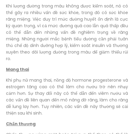
Khi lượng đường trong máu không được kiểm soát, nó có
thể gây ra nhiều vấn đề sức khỏe, trong đó có sức khỏe
răng miệng. Việc duy trì mức đường huyết ổn định là cực
kỳ quan trọng, vì cả mức đường quá cao lẫn quá thấp đều
có thể dẫn đến những vấn đề nghiêm trọng về răng
miệng. Những người mắc bệnh tiểu đường cần phải tuân
thủ chế độ dinh dưỡng hợp lý, kiểm soát insulin và thường
xuyên theo dõi lượng đường trong máu để giảm thiểu rủi
ro.
Mang thai
Khi phụ nữ mang thai, nồng độ hormone progesterone và
estrogen tăng cao có thể làm cho nướu trở nên nhạy
cảm hơn. Sự thay đổi này có thể dẫn đến viêm nướu và
các vấn đề liên quan đến mô nâng đỡ răng, làm cho răng
dễ lung lay hơn. Tuy nhiên, các vấn đề này thường sẽ cải
thiện sau khi sinh.
Chấn thương