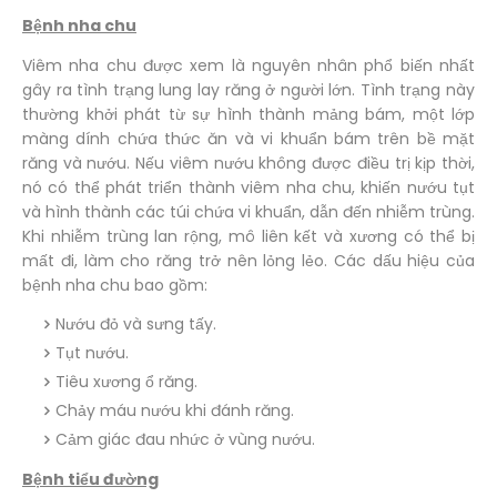
Bệnh nha chu
Viêm nha chu được xem là nguyên nhân phổ biến nhất
gây ra tình trạng lung lay răng ở người lớn. Tình trạng này
thường khởi phát từ sự hình thành mảng bám, một lớp
màng dính chứa thức ăn và vi khuẩn bám trên bề mặt
răng và nướu. Nếu viêm nướu không được điều trị kịp thời,
nó có thể phát triển thành viêm nha chu, khiến nướu tụt
và hình thành các túi chứa vi khuẩn, dẫn đến nhiễm trùng.
Khi nhiễm trùng lan rộng, mô liên kết và xương có thể bị
mất đi, làm cho răng trở nên lỏng lẻo. Các dấu hiệu của
bệnh nha chu bao gồm:
Nướu đỏ và sưng tấy.
Tụt nướu.
Tiêu xương ổ răng.
Chảy máu nướu khi đánh răng.
Cảm giác đau nhức ở vùng nướu.
Bệnh tiểu đường