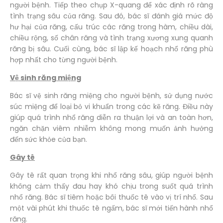
người bệnh. Tiếp theo chụp X-quang để xác định rõ ràng
tình trạng sâu của răng. Sau đó, bác sĩ đánh giá mức độ
hư hại của răng, cấu trúc các răng trong hàm, chiều dài,
chiều rộng, số chân răng và tình trạng xương xung quanh
răng bị sâu. Cuối cùng, bác sĩ lập kế hoạch nhổ răng phù
hợp nhất cho từng người bệnh.
Vệ sinh răng miệng
Bác sĩ vệ sinh răng miệng cho người bệnh, sử dụng nước
súc miệng để loại bỏ vi khuẩn trong các kẽ răng. Điều này
giúp quá trình nhổ răng diễn ra thuận lợi và an toàn hơn,
ngăn chặn viêm nhiễm không mong muốn ảnh hưởng
đến sức khỏe của bạn.
Gây tê
Gây tê rất quan trọng khi nhổ răng sâu, giúp người bệnh
không cảm thấy đau hay khó chịu trong suốt quá trình
nhổ răng. Bác sĩ tiêm hoặc bôi thuốc tê vào vị trí nhổ. Sau
một vài phút khi thuốc tê ngấm, bác sĩ mới tiến hành nhổ
răng.