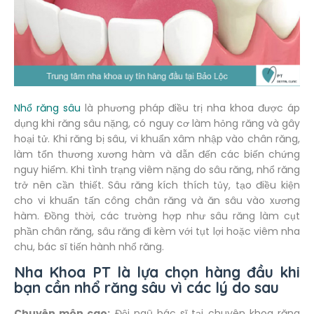
Nhổ răng sâu
là phương pháp điều trị nha khoa được áp
dụng khi răng sâu nặng, có nguy cơ làm hỏng răng và gây
hoại tử. Khi răng bị sâu, vi khuẩn xâm nhập vào chân răng,
làm tổn thương xương hàm và dẫn đến các biến chứng
nguy hiểm. Khi tình trạng viêm nặng do sâu răng, nhổ răng
trở nên cần thiết. Sâu răng kích thích tủy, tạo điều kiện
cho vi khuẩn tấn công chân răng và ăn sâu vào xương
hàm. Đồng thời, các trường hợp như sâu răng làm cụt
phần chân răng, sâu răng đi kèm với tụt lợi hoặc viêm nha
chu, bác sĩ tiến hành nhổ răng.
Nha Khoa PT là lựa chọn hàng đầu khi
bạn cần nhổ răng sâu vì các lý do sau
Chuyên môn cao:
Đội ngũ bác sĩ tại chuyên khoa răng