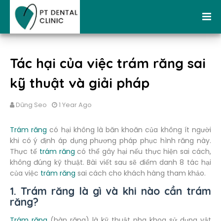
Tác hại của việc trám răng sai
kỹ thuật và giải pháp
Dũng Seo
1 Year Ago
Trám răng
có hại không là băn khoăn của không ít người
khi có ý định áp dụng phương pháp phục hình răng này.
Thực tế
trám răng
có thể gây hại nếu thực hiện sai cách,
không đúng kỹ thuật. Bài viết sau sẽ điểm danh 8 tác hại
của việc
trám răng
sai cách cho khách hàng tham khảo.
1. Trám răng là gì và khi nào cần trám
răng?
Trám răng
(hàn răng) là kỹ thuật nha khoa sử dụng vật