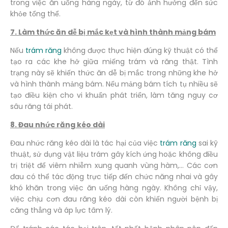
trong việc ăn uống hàng ngày, từ đó ảnh hưởng đến sức
khỏe tổng thể.
7. Làm thức ăn dễ bị mắc kẹt và hình thành mảng bám
Nếu
trám răng
không được thực hiện đúng kỹ thuật có thể
tạo ra các khe hở giữa miếng trám và răng thật. Tình
trạng này sẽ khiến thức ăn dễ bị mắc trong những khe hở
và hình thành mảng bám. Nếu mảng bám tích tụ nhiều sẽ
tạo điều kiện cho vi khuẩn phát triển, làm tăng nguy cơ
sâu răng tái phát.
8. Đau nhức răng kéo dài
Đau nhức răng kéo dài là tác hại của việc
trám răng
sai kỹ
thuật, sử dụng vật liệu trám gây kích ứng hoặc không điều
trị triệt để viêm nhiễm xung quanh vùng hàm,… Các cơn
đau có thể tác động trực tiếp đến chức năng nhai và gây
khó khăn trong việc ăn uống hàng ngày. Không chỉ vậy,
việc chịu cơn đau răng kéo dài còn khiến người bệnh bị
căng thẳng và áp lực tâm lý.