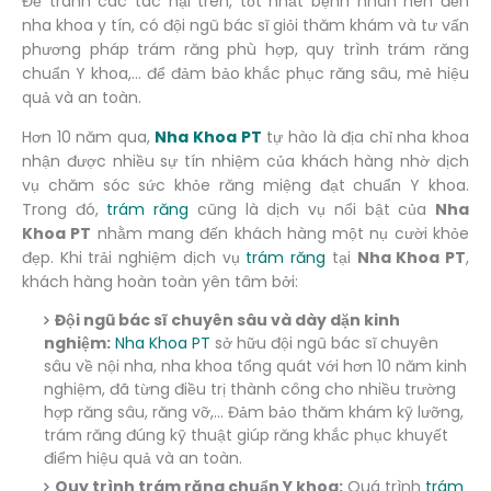
Để tránh các tác hại trên, tốt nhất bệnh nhân nên đến
nha khoa y tín, có đội ngũ bác sĩ giỏi thăm khám và tư vấn
phương pháp trám răng phù hợp, quy trình trám răng
chuẩn Y khoa,… để đảm bảo khắc phục răng sâu, mẻ hiệu
quả và an toàn.
Hơn 10 năm qua,
Nha Khoa PT
tự hào là địa chỉ nha khoa
nhận được nhiều sự tín nhiệm của khách hàng nhờ dịch
vụ chăm sóc sức khỏe răng miệng đạt chuẩn Y khoa.
Trong đó,
trám răng
cũng là dịch vụ nổi bật của
Nha
Khoa PT
nhằm mang đến khách hàng một nụ cười khỏe
đẹp. Khi trải nghiệm dịch vụ
trám răng
tại
Nha Khoa PT
,
khách hàng hoàn toàn yên tâm bởi:
Đội ngũ bác sĩ chuyên sâu và dày dặn kinh
nghiệm:
Nha Khoa PT
sở hữu đội ngũ bác sĩ chuyên
sâu về nội nha, nha khoa tổng quát với hơn 10 năm kinh
nghiệm, đã từng điều trị thành công cho nhiều trường
hợp răng sâu, răng vỡ,… Đảm bảo thăm khám kỹ lưỡng,
trám răng đúng kỹ thuật giúp răng khắc phục khuyết
điểm hiệu quả và an toàn.
Quy trình trám răng chuẩn Y khoa:
Quá trình
trám