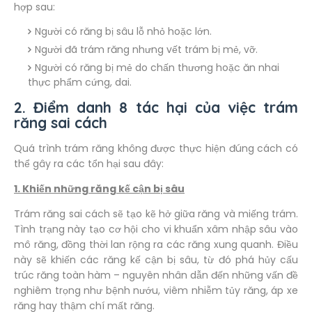
hợp sau:
Người có răng bị sâu lỗ nhỏ hoặc lớn.
Người đã trám răng nhưng vết trám bị mẻ, vỡ.
Người có răng bị mẻ do chấn thương hoặc ăn nhai
thực phẩm cứng, dai.
2. Điểm danh 8 tác hại của việc trám
răng sai cách
Quá trình trám răng không được thực hiện đúng cách có
thể gây ra các tổn hại sau đây:
1. Khiến những răng kế cận bị sâu
Trám răng sai cách sẽ tạo kẽ hở giữa răng và miếng trám.
Tình trạng này tạo cơ hội cho vi khuẩn xâm nhập sâu vào
mô răng, đồng thời lan rộng ra các răng xung quanh. Điều
này sẽ khiến các răng kế cận bị sâu, từ đó phá hủy cấu
trúc răng toàn hàm – nguyên nhân dẫn đến những vấn đề
nghiêm trọng như bệnh nướu, viêm nhiễm tủy răng, áp xe
răng hay thậm chí mất răng.