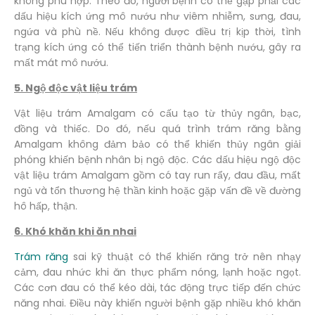
không phù hợp. Theo đó, người bệnh có thể gặp phải các
dấu hiệu kích ứng mô nướu như viêm nhiễm, sưng, đau,
ngứa và phù nề. Nếu không được điều trị kịp thời, tình
trạng kích ứng có thể tiến triển thành bệnh nướu, gây ra
mất mát mô nướu.
5. Ngộ độc vật liệu trám
Vật liệu trám Amalgam có cấu tạo từ thủy ngân, bạc,
đồng và thiếc. Do đó, nếu quá trình trám răng bằng
Amalgam không đảm bảo có thể khiến thủy ngân giải
phóng khiến bệnh nhân bị ngộ độc. Các dấu hiệu ngộ độc
vật liệu trám Amalgam gồm có tay run rẩy, đau đầu, mất
ngủ và tổn thương hệ thần kinh hoặc gặp vấn đề về đường
hô hấp, thận.
6. Khó khăn khi ăn nhai
Trám răng
sai kỹ thuật có thể khiến răng trở nên nhạy
cảm, đau nhức khi ăn thực phẩm nóng, lạnh hoặc ngọt.
Các cơn đau có thể kéo dài, tác động trực tiếp đến chức
năng nhai. Điều này khiến người bệnh gặp nhiều khó khăn