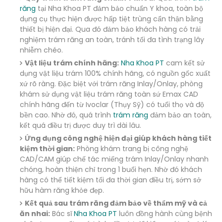
răng
tại Nha Khoa PT đảm bảo chuẩn Y khoa, toàn bộ
dụng cụ thực hiện được hấp tiệt trùng cẩn thận bằng
thiết bị hiện đại. Qua đó đảm bảo khách hàng có trải
nghiệm trám răng an toàn, tránh tối đa tình trạng lây
nhiễm chéo.
Vật liệu trám chính hãng:
Nha Khoa PT
cam kết sử
dụng vật liệu trám 100% chính hãng, có nguồn gốc xuất
xứ rõ ràng. Đặc biệt với trám răng Inlay/Onlay, phòng
khám sử dụng vật liệu trám răng toàn sứ Emax CAD
chính hãng đến từ Ivoclar (Thụy Sỹ) có tuổi thọ và độ
bền cao. Nhờ đó, quá trình
trám răng
đảm bảo an toàn,
kết quá điều trị được duy trì dài lâu.
Ứng dụng công nghệ hiện đại giúp khách hàng tiết
kiệm thời gian:
Phòng khám trang bị công nghệ
CAD/CAM giúp chế tác miếng trám Inlay/Onlay nhanh
chóng, hoàn thiện chỉ trong 1 buổi hẹn. Nhờ đó khách
hàng có thể tiết kiệm tối đa thời gian điều trị, sớm sở
hữu hàm răng khỏe đẹp.
Kết quả sau trám răng đảm bảo về thẩm mỹ và cả
ăn nhai:
Bác sĩ
Nha Khoa PT
luôn đồng hành cùng bệnh