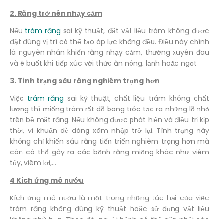
2. Răng trở nên nhạy cảm
Nếu
trám răng
sai kỹ thuật, đặt vật liệu trám không được
đặt đúng vị trí có thể tạo áp lực không đều. Điều này chính
là nguyên nhân khiến răng nhạy cảm, thường xuyên đau
và ê buốt khi tiếp xúc với thức ăn nóng, lạnh hoặc ngọt.
3. Tình trạng sâu răng nghiêm trọng hơn
Việc
trám răng
sai kỹ thuật, chất liệu trám không chất
lượng thì miếng trám rất dễ bong tróc tạo ra những lỗ nhỏ
trên bề mặt răng. Nếu không được phát hiện và điều trị kịp
thời, vi khuẩn dễ dàng xâm nhập trở lại. Tình trạng này
không chỉ khiến sâu răng tiến triển nghiêm trọng hơn mà
còn có thể gây ra các bệnh răng miệng khác như viêm
tủy, viêm lợi,…
4 Kích ứng mô nướu
Kích ứng mô nướu là một trong những tác hại của việc
trám răng không đúng kỹ thuật hoặc sử dụng vật liệu